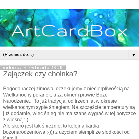
▼
sobota, 4 kwietnia 2015
Zajączek czy choinka?
Pogoda raczej zimowa, oczekujemy z niecierpliwością na
Wielkanocny poranek, a za oknem prawie Boże
Narodzenie... To już tradycja, od trzech lat w okresie
wielkanocnym sypie śniegiem. Na szczęście temperatury są
już dodatnie, więc śnieg nie ma szans wygrać w tej potyczce
z wiosną :-)
Ale skoro jest tak śnieżnie, to kolejna kartka
bożonarodzeniowa :-))) z użyciem stempli ze słodkości od
Kamili.