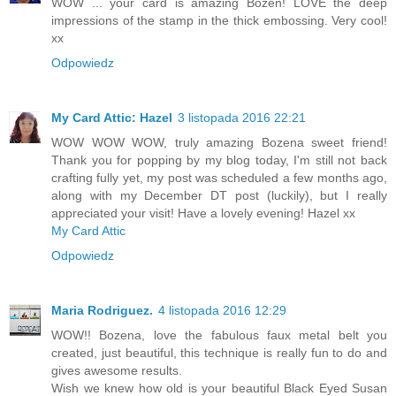
WOW ... your card is amazing Bozen! LOVE the deep
impressions of the stamp in the thick embossing. Very cool!
xx
Odpowiedz
My Card Attic: Hazel
3 listopada 2016 22:21
WOW WOW WOW, truly amazing Bozena sweet friend!
Thank you for popping by my blog today, I'm still not back
crafting fully yet, my post was scheduled a few months ago,
along with my December DT post (luckily), but I really
appreciated your visit! Have a lovely evening! Hazel xx
My Card Attic
Odpowiedz
Maria Rodriguez.
4 listopada 2016 12:29
WOW!! Bozena, love the fabulous faux metal belt you
created, just beautiful, this technique is really fun to do and
gives awesome results.
Wish we knew how old is your beautiful Black Eyed Susan