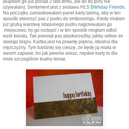
(kupiłam go już ponad 2 lata temu, ale do tej pory nie
używałam). Sentyment jest z zestawu HLS
Bitrhday Friends
.
Na początku zamaskowałam panel karty taśmą, aby w ten
sposób stworzyć pas z pudru do embossingu. Kiedy miałam
już grubą warstwę stopionego pudru nagrzewałam go
miejscowo, by go roztopić i w ten sposób mogłam odbić
wzór kwiatu. Tak powstał pas płaskorzeźby, jakby odlew ze
starego brązu. Kartka jest na prawdę piękna, idealna dla
mężczyzny. Tym bardziej się cieszę, że będę ją miała w
swoim zapasie, bo jak pewnie wiesz, męskie karty to dla
mnie szczególnie trudny temat.