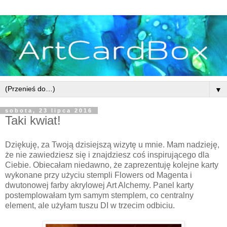
▼
sobota, 23 lipca 2016
Taki kwiat!
Dziękuję, za Twoją dzisiejszą wizytę u mnie. Mam nadzieję,
że nie zawiedziesz się i znajdziesz coś inspirującego dla
Ciebie. Obiecałam niedawno, że zaprezentuję kolejne karty
wykonane przy użyciu stempli Flowers od Magenta i
dwutonowej farby akrylowej Art Alchemy. Panel karty
postemplowałam tym samym stemplem, co centralny
element, ale użyłam tuszu DI w trzecim odbiciu.